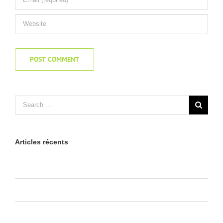
Articles récents
Bonjour tout le monde !
Praesent Et Urna Turpis
Donec At Mauris Enims