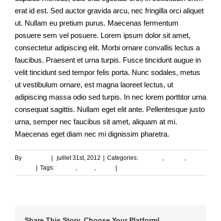
erat id est. Sed auctor gravida arcu, nec fringilla orci aliquet
ut. Nullam eu pretium purus. Maecenas fermentum
posuere sem vel posuere. Lorem ipsum dolor sit amet,
consectetur adipiscing elit. Morbi ornare convallis lectus a
faucibus. Praesent et urna turpis. Fusce tincidunt augue in
velit tincidunt sed tempor felis porta. Nunc sodales, metus
ut vestibulum ornare, est magna laoreet lectus, ut
adipiscing massa odio sed turpis. In nec lorem porttitor urna
consequat sagittis. Nullam eget elit ante. Pellentesque justo
urna, semper nec faucibus sit amet, aliquam at mi.
Maecenas eget diam nec mi dignissim pharetra.
By
RAF1017
|
juillet 31st, 2012
|
Categories:
Creative
,
Design
,
Videos
|
Tags:
artwork
,
Photo
,
Video
|
0 Comments
Share This Story, Choose Your Platform!