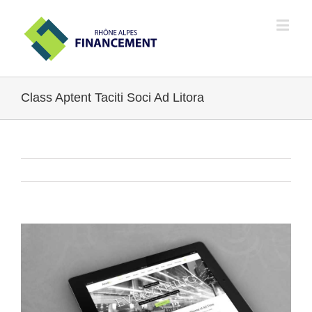
Class Aptent Taciti Soci Ad Litora
Previous
Next
View
Larger
Image