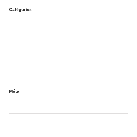
Catégories
Creative
Design
Non classé
Videos
Méta
Connexion
Flux
RSS
des articles
RSS
des commentaires