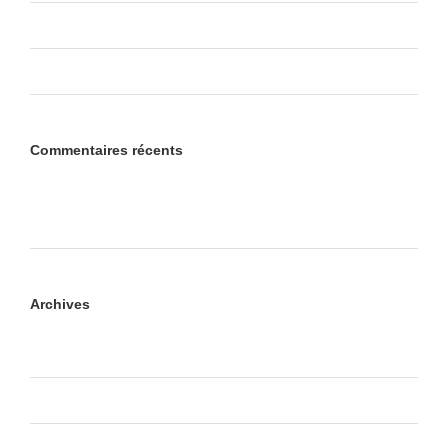
Class Aptent Taciti Soci Ad Litora
Nullam Vitae Nibh Un Odiosters
Commentaires récents
Un commentateur WordPress
dans
Bonjour tout le
monde !
Archives
octobre 2017
juillet 2012