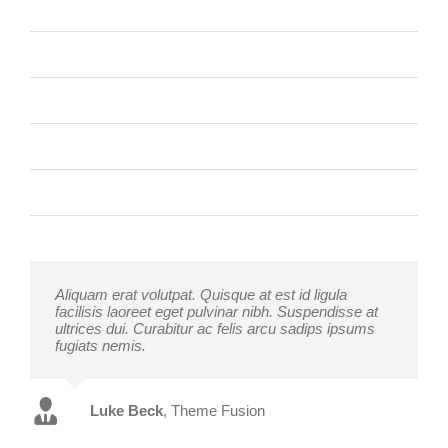
Bonjour tout le monde !
Praesent Et Urna Turpis
Donec At Mauris Enims
Class Aptent Taciti Soci Ad Litora
Nullam Vitae Nibh Un Odiosters
Aliquam erat volutpat. Quisque at est id ligula
facilisis laoreet eget pulvinar nibh. Suspendisse at
ultrices dui. Curabitur ac felis arcu sadips ipsums
fugiats nemis.
Luke Beck
,
Theme Fusion