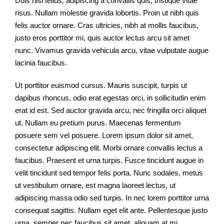
Duis nisi tellus, adipiscing a convallis quis, tristique vitae
risus. Nullam molestie gravida lobortis. Proin ut nibh quis
felis auctor ornare. Cras ultricies, nibh at mollis faucibus,
justo eros porttitor mi, quis auctor lectus arcu sit amet
nunc. Vivamus gravida vehicula arcu, vitae vulputate augue
lacinia faucibus.
Ut porttitor euismod cursus. Mauris suscipit, turpis ut
dapibus rhoncus, odio erat egestas orci, in sollicitudin enim
erat id est. Sed auctor gravida arcu, nec fringilla orci aliquet
ut. Nullam eu pretium purus. Maecenas fermentum
posuere sem vel posuere. Lorem ipsum dolor sit amet,
consectetur adipiscing elit. Morbi ornare convallis lectus a
faucibus. Praesent et urna turpis. Fusce tincidunt augue in
velit tincidunt sed tempor felis porta. Nunc sodales, metus
ut vestibulum ornare, est magna laoreet lectus, ut
adipiscing massa odio sed turpis. In nec lorem porttitor urna
consequat sagittis. Nullam eget elit ante. Pellentesque justo
urna, semper nec faucibus sit amet, aliquam at mi.