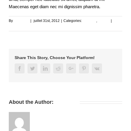
Maecenas eget diam nec mi dignissim pharetra.
By
RAF1017
|
juillet 31st, 2012
|
Categories:
Creative
,
Design
|
0
Comments
Share This Story, Choose Your Platform!
Facebook
Twitter
Linkedin
Reddit
Google+
Pinterest
Vk
About the Author:
RAF1017