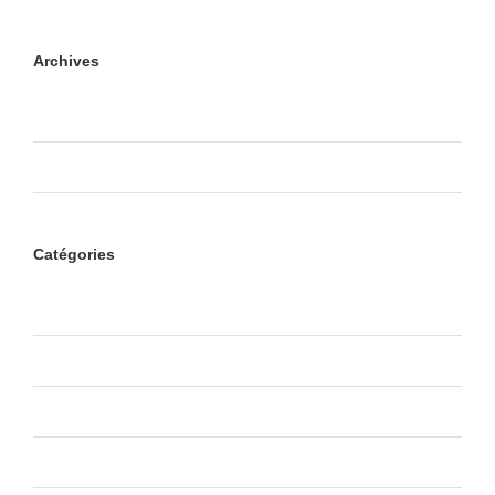
Archives
octobre 2017
juillet 2012
Catégories
Creative
Design
Non classé
Videos