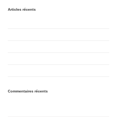
Articles récents
Bonjour tout le monde !
Praesent Et Urna Turpis
Donec At Mauris Enims
Class Aptent Taciti Soci Ad Litora
Nullam Vitae Nibh Un Odiosters
Commentaires récents
Un commentateur WordPress
dans
Bonjour tout le
monde !