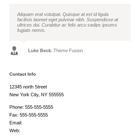
Aliquam erat volutpat. Quisque at est id ligula
facilisis laoreet eget pulvinar nibh. Suspendisse at
ultrices dui. Curabitur ac felis arcu sadips ipsums
fugiats nemis.
Luke Beck
,
Theme Fusion
Contact Info
12345 north Street
New York City, NY 555555
Phone: 555-555-5555
Fax: 555-555-5555
Email:
info@yourwebsite.com
Web:
Yourwebsite.com