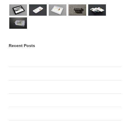
Recent Posts
Bonjour tout le monde !
Praesent Et Urna Turpis
Donec At Mauris Enims
Class Aptent Taciti Soci Ad Litora
Nullam Vitae Nibh Un Odiosters