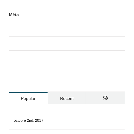
Méta
Connexion
Flux
RSS
des articles
RSS
des commentaires
Site de WordPress-FR
Popular
Recent
Comments
Bonjour tout le monde !
octobre 2nd, 2017