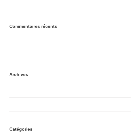
Nullam Vitae Nibh Un Odiosters
Commentaires récents
Un commentateur WordPress
dans
Bonjour tout le
monde !
Archives
octobre 2017
juillet 2012
Catégories