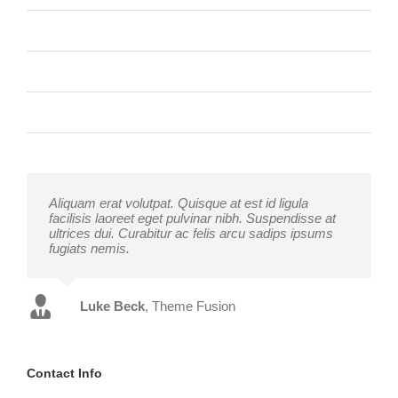
Donec At Mauris Enims
Class Aptent Taciti Soci Ad Litora
Nullam Vitae Nibh Un Odiosters
Aliquam erat volutpat. Quisque at est id ligula
facilisis laoreet eget pulvinar nibh. Suspendisse at
ultrices dui. Curabitur ac felis arcu sadips ipsums
fugiats nemis.
Luke Beck
,
Theme Fusion
Contact Info