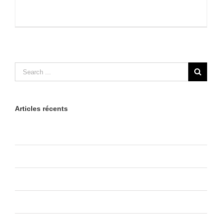
Read More
1
Articles récents
Bonjour tout le monde !
Praesent Et Urna Turpis
Donec At Mauris Enims
Class Aptent Taciti Soci Ad Litora